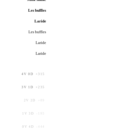
Les buffles
Laride
Les buffles
Laride
Laride
4
V
0
D
+
315
3
V
1
D
+
235
2
V
2
D
+
89
1
V
3
D
-195
0
V
4
D
-444