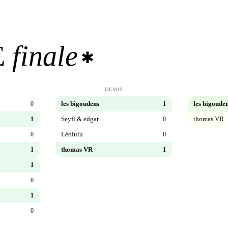
E
finale
✱
DEMIS
les bigoudens
les bigoude
0
1
Seyfi & edgar
thomas VR
1
0
Léolulu
0
0
thomas VR
1
1
1
0
1
0