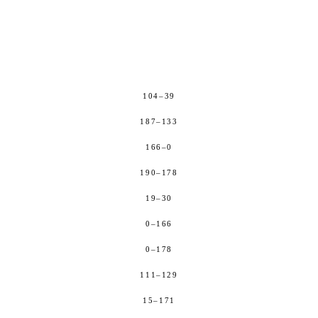
104–39
187–133
166–0
190–178
19–30
0–166
0–178
111–129
15–171