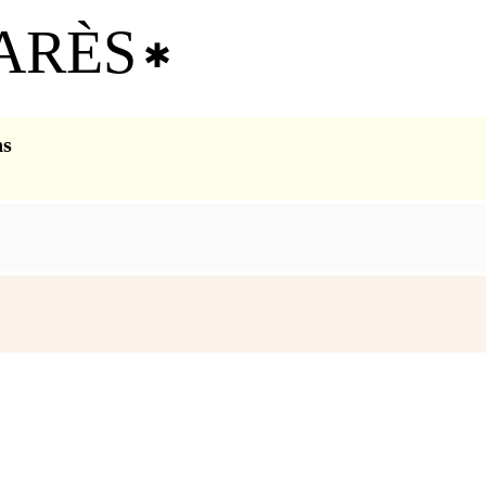
ARÈS
✱
ns
R