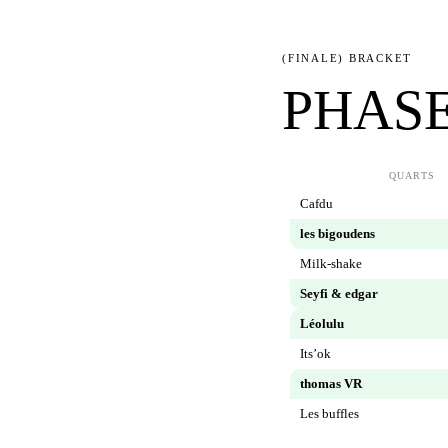
(FINALE) BRACKET
PHAS
QUARTS
Cafdu
les bigoudens
Milk-shake
Seyfi & edgar
Léolulu
Its’ok
thomas VR
Les buffles