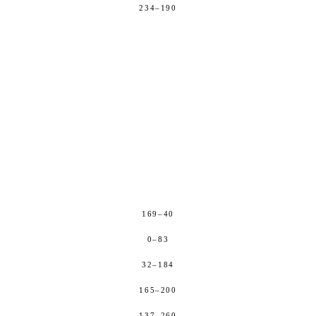
234–190
169–40
0–83
32–184
165–200
137–260