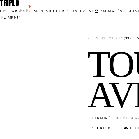
TRIPLO
✱
LES BARS
ÉVÉNEMENTS
JOUEURS
CLASSEMENT
🏆 PALMARÈS
📊 SUIV
◑
≡ MENU
← ÉVÉNEMENTS
(TOUR
TO
AV
TERMINÉ
JEUDI 30 A
🎯 CRICKET
👥 DU