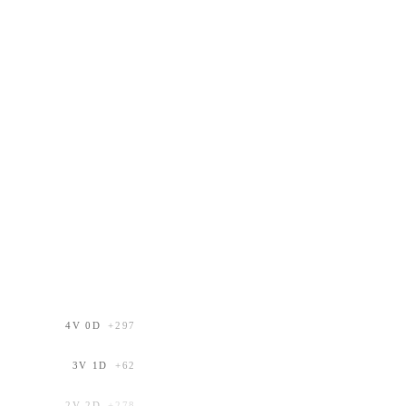
4
V
0
D
+
297
3
V
1
D
+
62
2
V
2
D
+
278