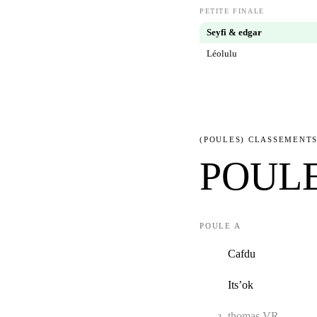
PETITE FINALE
Seyfi & edgar
Léolulu
(POULES) CLASSEMENT
POUL
POULE A
Cafdu
1
Its’ok
2
thomas VR
3