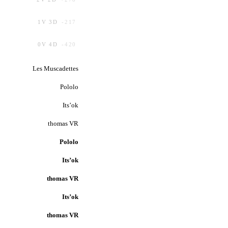
1
V
3
D
-217
0
V
4
D
-420
Les Muscadettes
Pololo
Its’ok
thomas VR
Pololo
Its’ok
thomas VR
Its’ok
thomas VR