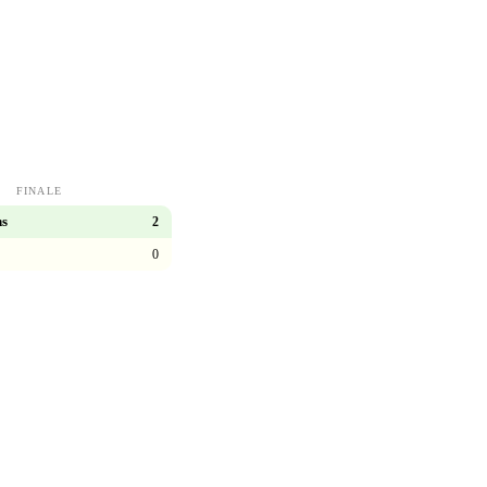
FINALE
ns
2
0