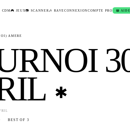
I CDM
🎮 JEUX
📷 SCANNER
🎶 RAVE
CONNEXION
COMPTE PRO
📖 AID
NOI)
AMERE
URNOI 3
RIL
✱
VRIL
O
BEST OF
3