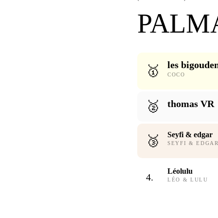
PALM
les bigoude
🥇
COCO
thomas VR
🥈
Seyfi & edgar
🥉
SEYFI
& EDGA
Léolulu
4.
LÉO
& LULU