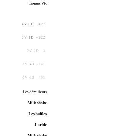
thomas VR
4
V
0
D
+
427
3
V
1
D
+
222
2
V
2
D
-3
1
V
3
D
-141
0
V
4
D
-505
Les dérailleurs
Milk-shake
Les buffles
Laride
Milk-shake