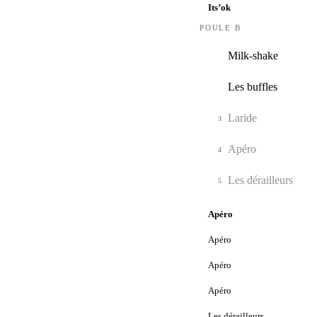
Its’ok
POULE B
Milk-shake
1
Les buffles
2
Laride
3
Apéro
4
Les dérailleurs
5
Apéro
Apéro
Apéro
Apéro
Les dérailleurs